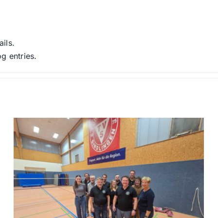
ails.
g entries.
Sportlerehrung Disc Golf –
Carina Weidner
Disc Golf
Uncategorized