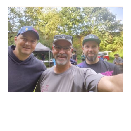
Handball-Total für die HSG
Sindlingen Zeilsheim beim
zweitgrößten Handball-Turnier
der Welt
Handball