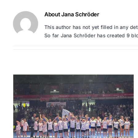
About
Jana Schröder
This author has not yet filled in any det
So far Jana Schröder has created 9 blo
s
s
Jahreshauptversammlung
2026
Uncategorized