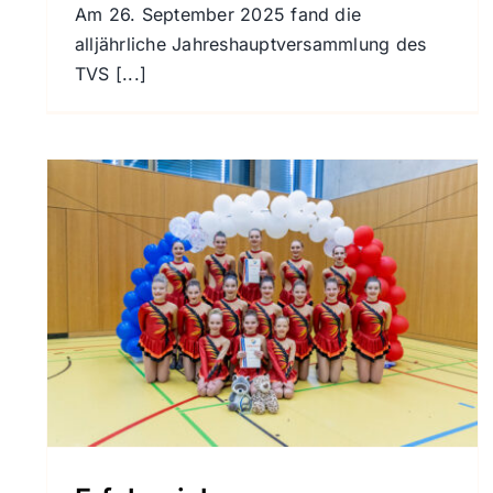
Am 26. September 2025 fand die
alljährliche Jahreshauptversammlung des
TVS [...]
Discgolf erfolgreich bei den
Hessenmeisterschaften am
Start
Disc Golf
n