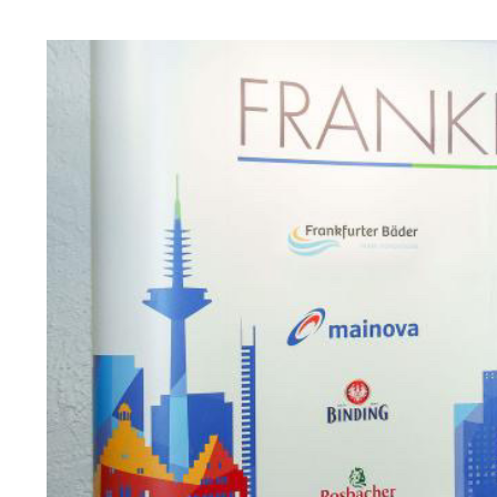
View
Larger
Image