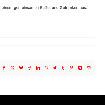
bei einem gemeinsamen Buffet und Getränken aus.
Facebook
X
Bluesky
Reddit
LinkedIn
WhatsApp
Telegram
Tumblr
Pinterest
Xing
Email